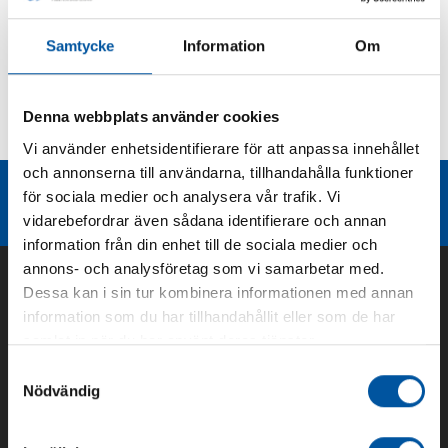
Produktbeskrivning
Samtycke
Information
Om
Kurvor
Denna webbplats använder cookies
Teknisk dokumentation
Vi använder enhetsidentifierare för att anpassa innehållet
och annonserna till användarna, tillhandahålla funktioner
Liknande produktgrupper
för sociala medier och analysera vår trafik. Vi
vidarebefordrar även sådana identifierare och annan
information från din enhet till de sociala medier och
annons- och analysföretag som vi samarbetar med.
Dessa kan i sin tur kombinera informationen med annan
information som du har tillhandahållit eller som de har
samlat in när du har använt deras tjänster.
Samtyckesval
Nödvändig