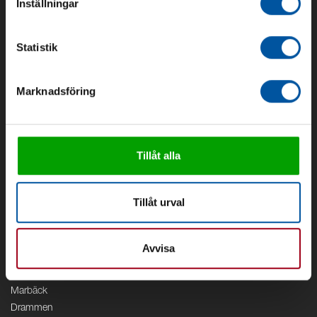
Inställningar
Om oss
Om Debe
Statistik
Kontakt
Områden
Marknadsföring
Vattenförsörjning
Vattenrening
Geoenergi
Cirkulation
Tillåt alla
V/A
Kontor
Tillåt urval
Debe
Stockholm
Avvisa
Borås
Växjö
Marbäck
Drammen