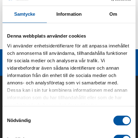
Produktbeskrivning
Samtycke
Information
Om
Kurvor
Denna webbplats använder cookies
Teknisk dokumentation
Vi använder enhetsidentifierare för att anpassa innehållet
och annonserna till användarna, tillhandahålla funktioner
Liknande produktgrupper
för sociala medier och analysera vår trafik. Vi
vidarebefordrar även sådana identifierare och annan
information från din enhet till de sociala medier och
annons- och analysföretag som vi samarbetar med.
Dessa kan i sin tur kombinera informationen med annan
information som du har tillhandahållit eller som de har
samlat in när du har använt deras tjänster.
Samtyckesval
Nödvändig