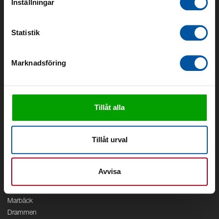
Inställningar
Om oss
Om Debe
Statistik
Kontakt
Områden
Marknadsföring
Vattenförsörjning
Vattenrening
Geoenergi
Cirkulation
Tillåt alla
V/A
Kontor
Tillåt urval
Debe
Stockholm
Avvisa
Borås
Växjö
Marbäck
Drammen