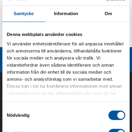
Produktbeskrivning
Samtycke
Information
Om
Kurvor
Denna webbplats använder cookies
Teknisk dokumentation
Vi använder enhetsidentifierare för att anpassa innehållet
och annonserna till användarna, tillhandahålla funktioner
Liknande produktgrupper
för sociala medier och analysera vår trafik. Vi
vidarebefordrar även sådana identifierare och annan
information från din enhet till de sociala medier och
annons- och analysföretag som vi samarbetar med.
Dessa kan i sin tur kombinera informationen med annan
information som du har tillhandahållit eller som de har
samlat in när du har använt deras tjänster.
Samtyckesval
Nödvändig