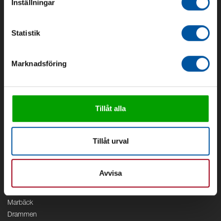
Inställningar
Om oss
Om Debe
Statistik
Kontakt
Områden
Marknadsföring
Vattenförsörjning
Vattenrening
Geoenergi
Cirkulation
Tillåt alla
V/A
Kontor
Tillåt urval
Debe
Stockholm
Avvisa
Borås
Växjö
Marbäck
Drammen