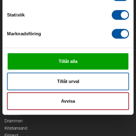
Om Debe
Kontakt
Statistik
Områden
Marknadsföring
Vattenförsörjning
Vattenrening
Geoenergi
Cirkulation
Tillåt alla
V/A
Kontor
Tillåt urval
Debe
Stockholm
Borås
Avvisa
Växjö
Marbäck
Drammen
Kristiansand