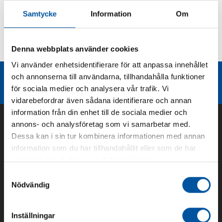
Samtycke
Information
Om
Kurvor
Denna webbplats använder cookies
Teknisk dokumentation
Vi använder enhetsidentifierare för att anpassa innehållet
och annonserna till användarna, tillhandahålla funktioner
Liknande produktgrupper
för sociala medier och analysera vår trafik. Vi
vidarebefordrar även sådana identifierare och annan
information från din enhet till de sociala medier och
annons- och analysföretag som vi samarbetar med.
Dessa kan i sin tur kombinera informationen med annan
information som du har tillhandahållit eller som de har
samlat in när du har använt deras tjänster.
Samtyckesval
Nödvändig
Om oss
Inställningar