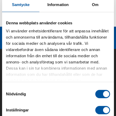
Samtycke
Information
Om
Kurvor
Teknisk dokumentation
Denna webbplats använder cookies
Vi använder enhetsidentifierare för att anpassa innehållet
Liknande produktgrupper
och annonserna till användarna, tillhandahålla funktioner
för sociala medier och analysera vår trafik. Vi
vidarebefordrar även sådana identifierare och annan
information från din enhet till de sociala medier och
annons- och analysföretag som vi samarbetar med.
Dessa kan i sin tur kombinera informationen med annan
information som du har tillhandahållit eller som de har
samlat in när du har använt deras tjänster.
Samtyckesval
Nödvändig
Om oss
Inställningar