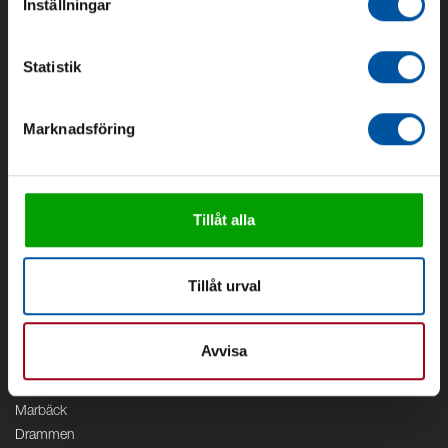
Inställningar
Om oss
Om Debe
Statistik
Kontakt
Områden
Marknadsföring
Vattenförsörjning
Vattenrening
Geoenergi
Cirkulation
Tillåt alla
V/A
Kontor
Tillåt urval
Debe
Stockholm
Avvisa
Borås
Växjö
Marbäck
Drammen