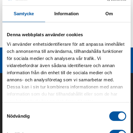
Produktbeskrivning
Samtycke
Information
Om
Kurvor
Denna webbplats använder cookies
Teknisk dokumentation
Vi använder enhetsidentifierare för att anpassa innehållet
och annonserna till användarna, tillhandahålla funktioner
Liknande produktgrupper
för sociala medier och analysera vår trafik. Vi
vidarebefordrar även sådana identifierare och annan
information från din enhet till de sociala medier och
annons- och analysföretag som vi samarbetar med.
Dessa kan i sin tur kombinera informationen med annan
information som du har tillhandahållit eller som de har
samlat in när du har använt deras tjänster.
Samtyckesval
Nödvändig