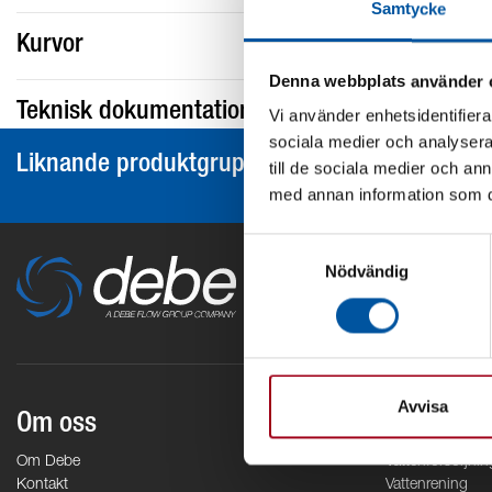
Samtycke
Kurvor
Denna webbplats använder 
Teknisk dokumentation
Vi använder enhetsidentifierar
sociala medier och analysera 
Liknande produktgrupper
till de sociala medier och a
med annan information som du 
Samtyckesval
Nödvändig
Avvisa
Om oss
Områden
Om Debe
Vattenförsörjnin
Kontakt
Vattenrening