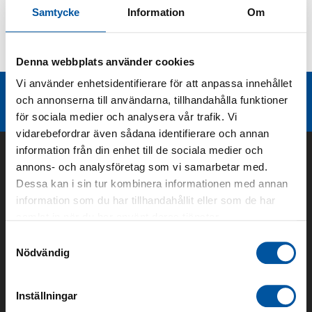
Samtycke
Information
Om
Kurvor
Teknisk dokumentation
Denna webbplats använder cookies
Vi använder enhetsidentifierare för att anpassa innehållet
Liknande produktgrupper
och annonserna till användarna, tillhandahålla funktioner
för sociala medier och analysera vår trafik. Vi
vidarebefordrar även sådana identifierare och annan
information från din enhet till de sociala medier och
annons- och analysföretag som vi samarbetar med.
Dessa kan i sin tur kombinera informationen med annan
information som du har tillhandahållit eller som de har
samlat in när du har använt deras tjänster.
Samtyckesval
Nödvändig
Om oss
Inställningar