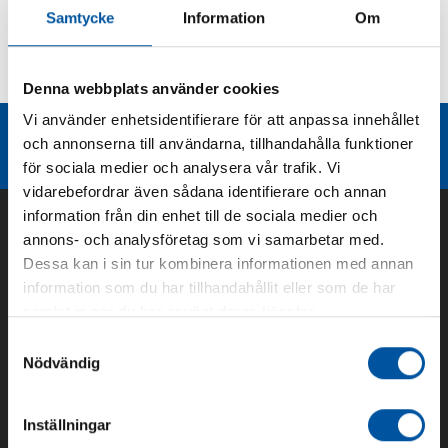
Samtycke
Information
Om
Kurvor
Teknisk dokumentation
Denna webbplats använder cookies
Vi använder enhetsidentifierare för att anpassa innehållet
Liknande produktgrupper
och annonserna till användarna, tillhandahålla funktioner
för sociala medier och analysera vår trafik. Vi
vidarebefordrar även sådana identifierare och annan
information från din enhet till de sociala medier och
annons- och analysföretag som vi samarbetar med.
Dessa kan i sin tur kombinera informationen med annan
information som du har tillhandahållit eller som de har
samlat in när du har använt deras tjänster.
Samtyckesval
Nödvändig
Om oss
Inställningar