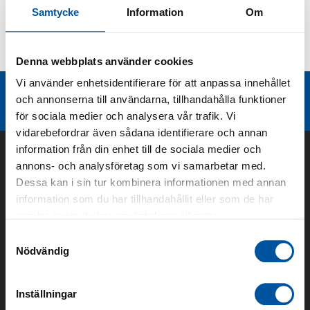
Samtycke
Information
Om
Kurvor
Teknisk dokumentation
Denna webbplats använder cookies
Vi använder enhetsidentifierare för att anpassa innehållet
Liknande produktgrupper
och annonserna till användarna, tillhandahålla funktioner
för sociala medier och analysera vår trafik. Vi
vidarebefordrar även sådana identifierare och annan
information från din enhet till de sociala medier och
annons- och analysföretag som vi samarbetar med.
Dessa kan i sin tur kombinera informationen med annan
information som du har tillhandahållit eller som de har
samlat in när du har använt deras tjänster.
Samtyckesval
Nödvändig
Om oss
Inställningar