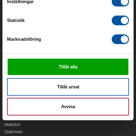
Inställningar
Om oss
Om Debe
Statistik
Kontakt
Områden
Marknadsföring
Vattenförsörjning
Vattenrening
Geoenergi
Cirkulation
Tillåt alla
V/A
Kontor
Tillåt urval
Debe
Stockholm
Avvisa
Borås
Växjö
Marbäck
Drammen