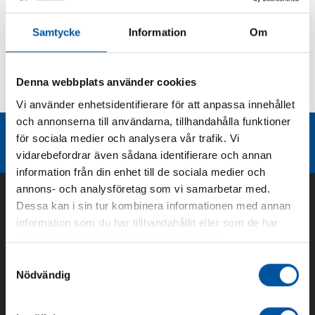
Produktbeskrivning
Samtycke
Information
Om
Kurvor
Denna webbplats använder cookies
Teknisk dokumentation
Vi använder enhetsidentifierare för att anpassa innehållet
och annonserna till användarna, tillhandahålla funktioner
Liknande produktgrupper
för sociala medier och analysera vår trafik. Vi
vidarebefordrar även sådana identifierare och annan
information från din enhet till de sociala medier och
annons- och analysföretag som vi samarbetar med.
Dessa kan i sin tur kombinera informationen med annan
information som du har tillhandahållit eller som de har
samlat in när du har använt deras tjänster.
Samtyckesval
Nödvändig