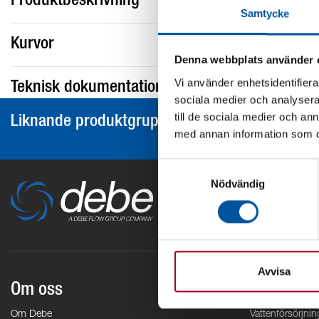
Produktbeskrivning
Samtycke
Kurvor
Denna webbplats använder 
Vi använder enhetsidentifierar
Teknisk dokumentation
sociala medier och analysera 
till de sociala medier och a
Liknande produktgrupper
med annan information som du 
Samtyckesval
Nödvändig
Avvisa
Om oss
Områden
Om Debe
Vattenförsörjnin