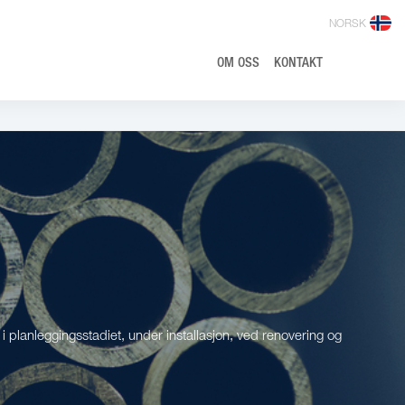
NORSK
OM OSS
K
ONTAKT
 i planleggingsstadiet, under installasjon, ved renovering og