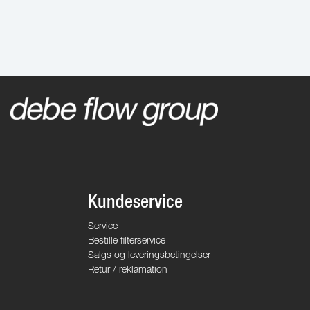
Kundeservice
Service
Bestille filterservice
Salgs og leveringsbetingelser
Retur / reklamation