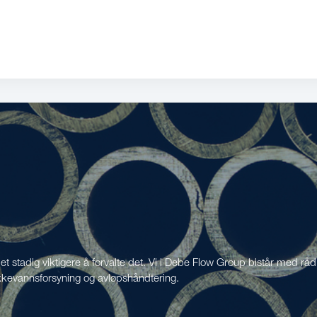
det stadig viktigere å forvalte det. Vi i Debe Flow Group bistår med råd
rikkevannsforsyning og avløpshåndtering.