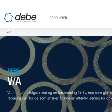
PRODUKTER
V/A
DEBE
V/A
Vann er vår viktigste mat og en forutsetning for liv, noe som gjør 
reparasjoner for de som ønsker å finne en effektiv løsning for d