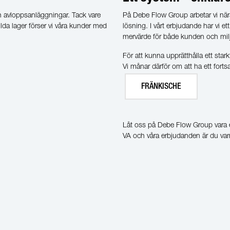
 avloppsanläggningar. Tack vare
På Debe Flow Group arbetar vi nära
lda lager förser vi våra kunder med
lösning. I vårt erbjudande har vi et
mervärde för både kunden och mil
För att kunna upprätthålla ett sta
Vi månar därför om att ha ett fort
FRÄNKISCHE
Låt oss på Debe Flow Group vara e
VA och våra erbjudanden är du va