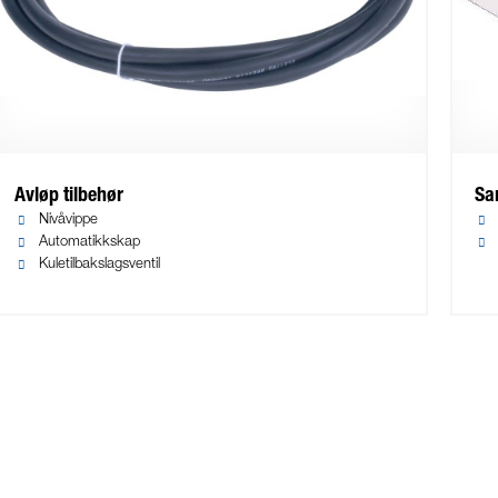
Avløp tilbehør
San
Nivåvippe
Automatikkskap
Kuletilbakslagsventil