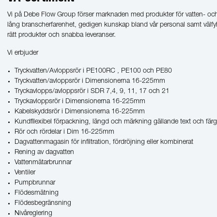
Vi på Debe Flow Group förser marknaden med produkter för vatten- och
lång branscherfarenhet, gedigen kunskap bland vår personal samt välfyl
rätt produkter och snabba leveranser.
Vi erbjuder
Tryckvatten/Avloppsrör i PE100RC , PE100 och PE80
Tryckvatten/avloppsrör i Dimensionerna 16-225mm
Tryckavlopps/avloppsrör i SDR 7,4, 9, 11, 17 och 21
Tryckavloppsrör i Dimensionerna 16-225mm
Kabelskyddsrör i Dimensionerna 16-225mm
Kundfllexibel förpackning, längd och märkning gällande text och färg
Rör och rördelar i Dim 16-225mm
Dagvattenmagasin för infiltration, fördröjning eller kombinerat
Rening av dagvatten
Vattenmätarbrunnar
Ventiler
Pumpbrunnar
Flödesmätning
Flödesbegränsning
Nivåreglering