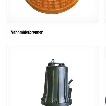
Vannmålerbrønner