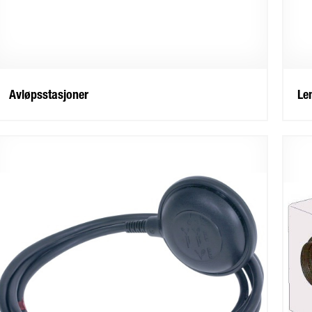
Avløpsstasjoner
Le