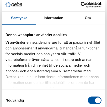
Samtycke
Information
Om
Denna webbplats använder cookies
Magnetitfilter
Vi använder enhetsidentifierare för att anpassa innehållet
och annonserna till användarna, tillhandahålla funktioner
för sociala medier och analysera vår trafik. Vi
vidarebefordrar även sådana identifierare och annan
information från din enhet till de sociala medier och
annons- och analysföretag som vi samarbetar med.
Dessa kan i sin tur kombinera informationen med annan
information som du har tillhandahållit eller som de har
samlat in när du har använt deras tjänster.
Samtyckesval
Nödvändig