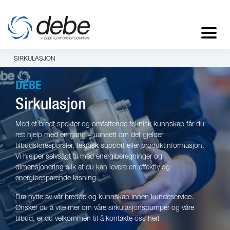
SIRKULASJON
DEBE
Sirkulasjon
Med et bredt spekter og omfattende teknisk kunnskap får du
rett hjelp med en gang – uansett om det gjelder
tilbudsforespørsler, teknisk support eller produktinformasjon.
Vi hjelper selvsagt til med energiberegninger og
dimensjonering slik at du kan levere en effektiv og
energibesparende løsning.
Dra nytte av vår bredde og kunnskap innen kundeservice.
Ønsker du å vite mer om våre sirkulasjonspumper og våre
tilbud, er du velkommen til å kontakte oss her!