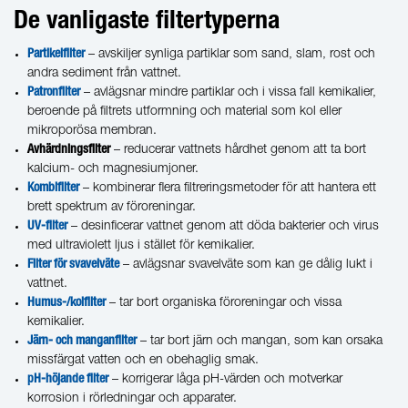
De vanligaste filtertyperna
Partikelfilter
– avskiljer synliga partiklar som sand, slam, rost och
andra sediment från vattnet.
Patronfilter
– avlägsnar mindre partiklar och i vissa fall kemikalier,
beroende på filtrets utformning och material som kol eller
mikroporösa membran.
Avhärdningsfilter
– reducerar vattnets hårdhet genom att ta bort
kalcium- och magnesiumjoner.
Kombifilter
– kombinerar flera filtreringsmetoder för att hantera ett
brett spektrum av föroreningar.
UV-filter
– desinficerar vattnet genom att döda bakterier och virus
med ultraviolett ljus i stället för kemikalier.
Filter för svavelväte
– avlägsnar svavelväte som kan ge dålig lukt i
vattnet.
Humus-/kolfilter
– tar bort organiska föroreningar och vissa
kemikalier.
Järn- och manganfilter
– tar bort järn och mangan, som kan orsaka
missfärgat vatten och en obehaglig smak.
pH-höjande filter
– korrigerar låga pH-värden och motverkar
korrosion i rörledningar och apparater.