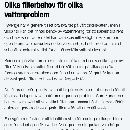
Olika filterbehov för olika
vattenproblem
I Sverige har vi generellt sett bra kvalitet på vårt dricksvatten, men i
vissa fall kan det finnas behov av vattenrening för att säkerställa rent
och hälsosamt vatten, det kan vara speciellt viktigt för er som har
egen brunn eller driver livsmedelsverksamhet. I och med detta är ett
vattenfilter
extremt viktigt för att säkerställa vattnets kvalitet.
Beroende på vilket problem ni stöter på kan ni behöva olika typer av
filter. Vilken typ av vattenfilter ni bör välja beror på vilka specifika
föroreningar eller problem som finns i ert vatten. Vi går här igenom
de vanligaste filtren och vad de är lämpade för.
Det finns en mängd olika vattenfilter på marknaden, utformade för att
lösa skilda typer av vattenföroreningar och problem. Som konsument
kan det vara svårt att veta vilket filter som passar bäst. Låt oss därför
guida er igenom de vanligaste filterna för att underlätta valet.
En avgörande faktor är att identifiera vilka föroreningar eller problem
som finns i ert specifika vatten. Vanliga utmaningar kan vara höga