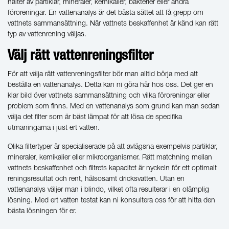
halter av partiklar, mineraler, kemikalier, bakterier eller andra
föroreningar. En vattenanalys är det bästa sättet att få grepp om
vattnets sammansättning. När vattnets beskaffenhet är känd kan rätt
typ av vattenrening väljas.
Välj rätt vattenreningsfilter
För att välja rätt vattenreningsfilter bör man alltid börja med att
beställa en vattenanalys. Detta kan ni göra här hos oss. Det ger en
klar bild över vattnets sammansättning och vilka föroreningar eller
problem som finns. Med en vattenanalys som grund kan man sedan
välja det filter som är bäst lämpat för att lösa de specifika
utmaningarna i just ert vatten.
Olika filtertyper är specialiserade på att avlägsna exempelvis partiklar,
mineraler, kemikalier eller mikroorganismer. Rätt matchning mellan
vattnets beskaffenhet och filtrets kapacitet är nyckeln för ett optimalt
reningsresultat och rent, hälsosamt dricksvatten. Utan en
vattenanalys väljer man i blindo, vilket ofta resulterar i en olämplig
lösning. Med ert vatten testat kan ni konsultera oss för att hitta den
bästa lösningen för er.