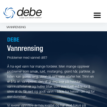
VANNRENSING
DEBE
Vannrensing
Problemer med vannet ditt?
Å ha eget vann har mange fordeler. Men mange opplever
problemer som smak, lukt, misfarging, grønt hår, partikler, ja
listen kan gjøres lang. Veien til rent vann starter her. Trinn en
er å ta en vannprøve, den vil gi deg svar på hvordan
vannkvaliteten er og hvilke tiltak som eventuelt må til for å
sikre at du får rent og godt vann – både for helsen din og for
eiendommen.
Vi leverer vannfiltre av høy kvalitet og har stort fokus på