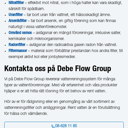
Nitratfilter
– effektivt mot nitrat, som i höga halter kan vara skadligt,
särskilt för spädbarn.
Uranfilter
– tar bort uran från vattnet, ett hälsoskadligt ämne.
Arsenikfilter
– tar bort arsenik, en giftig förening som kan finnas
naturligt i vissa vattenförekomster.
Omvänd osmos
– avlägsnar en mängd föroreningar, inklusive salter,
kemikalier och mikroorganismer.
Radonfilter
– avlägsnar den radioaktiva gasen radon från vattnet.
Filtermassor
– material som förbättrar prestandan hos andra filter, till
exempel aktivt kol eller jonbytesmedier.
Kontakta oss på Debe Flow Group
Vi på Debe Flow Group levererar vattenreningssystem för många
typer av vattenföroreningar. Med vår erfarenhet och våra produkter
hjälper vi er att hitta rätt lösning för ert behov av rent vatten.
Hör av er för rådgivning eller en genomgång av vårt sortiment av
vattenreningsfilter och anläggningar. Rent vatten är en förutsättning
för hälsa och välmående.
08-628 11 85