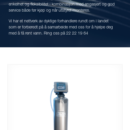
enkelhet og fleksibilitet i kombinasjon med engasjert og god
service både før kjøp og når utstyret monteres.
Vi har et nettverk av dyktige forhandlere rundt om i landet
som er forberedt på å samarbeide med oss ​​for å hjelpe deg
med å få rent vann. Ring oss på 22 22 19 64