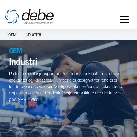
OEM
INDUSTRI
OEM
Industri
Perfecta sirkulasjonspumper for industri er kjent for sin høye
effektivitet og kapasitet. Pumpene er designet for rene eller
lett forurensede væsker. Vanlige bruksområder er f.eks. større
oppvaskmaskiner eller desinfeksjonsmaskiner der det kreves
god NPSH-verdi.