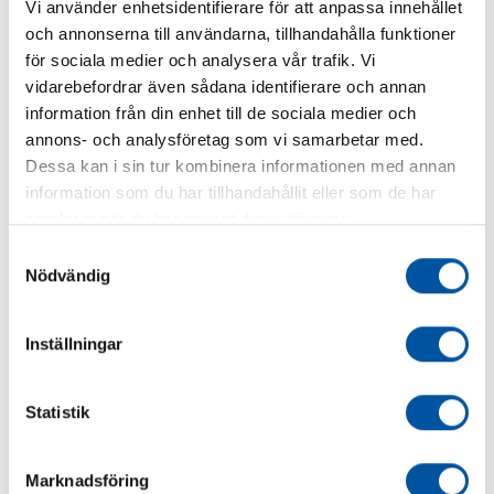
Vi använder enhetsidentifierare för att anpassa innehållet
och annonserna till användarna, tillhandahålla funktioner
för sociala medier och analysera vår trafik. Vi
vidarebefordrar även sådana identifierare och annan
information från din enhet till de sociala medier och
annons- och analysföretag som vi samarbetar med.
Industripumper P300, P400, P500 og P600
Dessa kan i sin tur kombinera informationen med annan
information som du har tillhandahållit eller som de har
samlat in när du har använt deras tjänster.
Samtyckesval
Nödvändig
Inställningar
Statistik
Marknadsföring