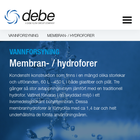
VANNFORSYNING
MEMBRAN- / HYDROFORER
VANNFORSYNING
Membran- / hydroforer
Kondensfri konstruktion som finns i en mängd olika storlekar
och utföranden, 60 L - 450 L i både glasfiber och plåt. Tre
gånger så stor avtappningsvolym jämfört med en traditionell
hydrofor. Vattnet förvaras i en skyddad miljö i ett
livsmedelsgodkänt butylmembran. Dessa
membranhydroforer är förtryckta med ca 1,4 bar och helt
underhållsfria de första användningsåren.