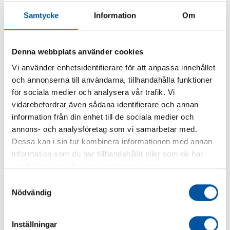
Samtycke
Information
Om
Denna webbplats använder cookies
Vi använder enhetsidentifierare för att anpassa innehållet
och annonserna till användarna, tillhandahålla funktioner
för sociala medier och analysera vår trafik. Vi
vidarebefordrar även sådana identifierare och annan
information från din enhet till de sociala medier och
annons- och analysföretag som vi samarbetar med.
Dessa kan i sin tur kombinera informationen med annan
Pressure Wave
information som du har tillhandahållit eller som de har
Produsert i dyptrukket stålplate, korrosjonsbestandig og trykksatt
samlat in när du har använt deras tjänster.
med 1,4 bar.
Samtyckesval
Nödvändig
Inställningar