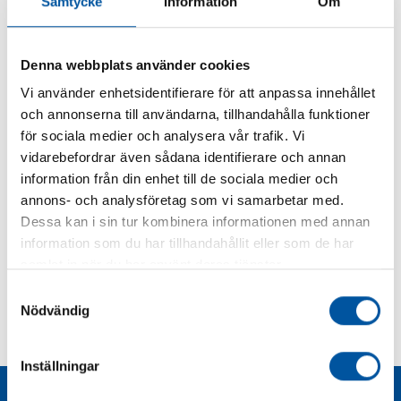
Samtycke
Information
Om
Filter
Denna webbplats använder cookies
Art.nr
Benämning
Pris exkl.
Vi använder enhetsidentifierare för att anpassa innehållet
moms
och annonserna till användarna, tillhandahålla funktioner
för sociala medier och analysera vår trafik. Vi
Vi har inte lagt upp dessa produkter på vår hemsida än -
vidarebefordrar även sådana identifierare och annan
vänligen kontakta oss på 08-628 11 85 för offert.
information från din enhet till de sociala medier och
annons- och analysföretag som vi samarbetar med.
Dessa kan i sin tur kombinera informationen med annan
information som du har tillhandahållit eller som de har
Kurvor
samlat in när du har använt deras tjänster.
Samtyckesval
Nödvändig
Teknisk dokumentation
Inställningar
Liknande produkter